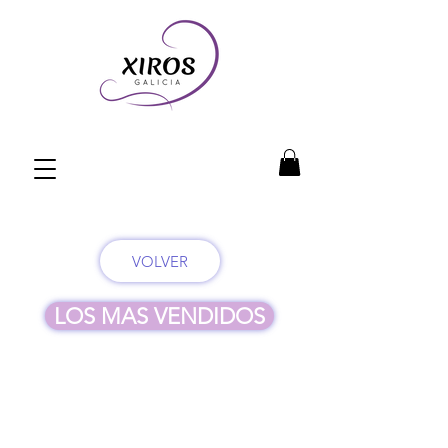
VOLVER
LOS MAS VENDIDOS