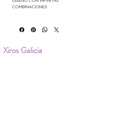
DISEÑO CON INFINITAS
COMBINACIONES.
Xiros Galicia
Sobre nosotros
Envíos
Condiciones de Venta
Política de privacidad
Cookies
ENVÍOS NACIONALES E
INTERNACIONALES
FAQ'S