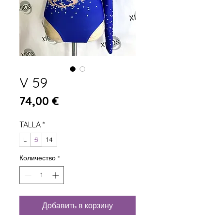
V 59
Цена
74,00 €
TALLA
*
L
S
14
Количество
*
Добавить в корзину