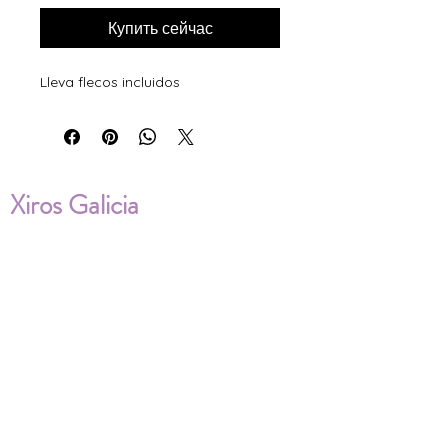
Купить сейчас
Lleva flecos incluidos
Xiros Galicia
Sobre nosotros
Envíos
Condiciones de Venta
Política de privacidad
Cookies
ENVÍOS NACIONALES E
INTERNACIONALES