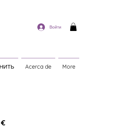
Войти
НИТЬ
Acerca de
More
ая цена
Спеццена
 €