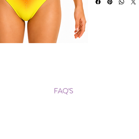
ÍOS NACIONALES E INTERNACION
FAQ'S
Descarga documentos
¿Puedo cambiar la talla?
¿Cómo se lava?
¿Qué ocurre si me equivoco al
tomar las medidas?
¿Se pueden añadir más cristales
después?