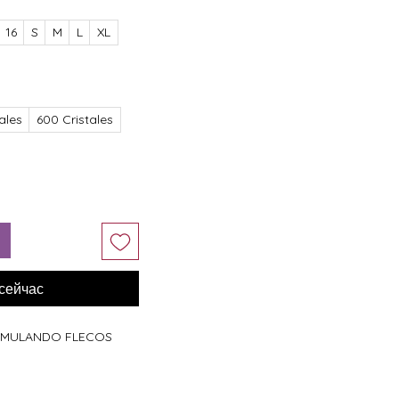
16
S
M
L
XL
ales
600 Cristales
 сейчас
 SIMULANDO FLECOS