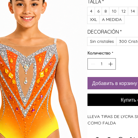
TALLA
*
4
6
8
10
12
14
XXL
A MEDIDA
DECORACIÓN
*
Sin cristales
300 Crist
Количество
*
Добавить в корзину
Купить
LLEVA TIRAS DE LYCRA
COMO FALDA