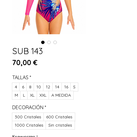
SUB 143
Цена
70,00 €
TALLAS
*
4
6
8
10
12
14
16
S
M
L
XL
XXL
A MEDIDA
DECORACIÓN
*
300 Cristales
600 Cristales
1000 Cristales
Sin cristales
Количество
*