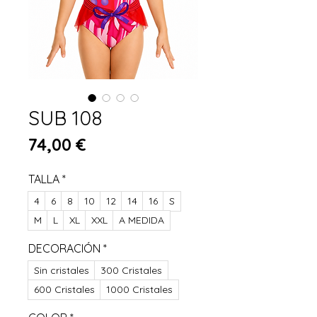
SUB 108
Цена
74,00 €
TALLA
*
4
6
8
10
12
14
16
S
M
L
XL
XXL
A MEDIDA
DECORACIÓN
*
Sin cristales
300 Cristales
600 Cristales
1000 Cristales