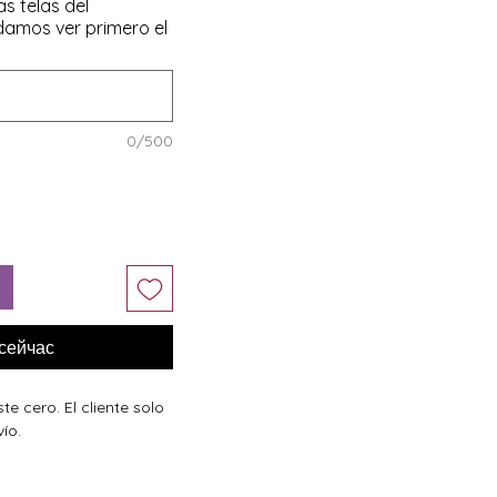
as telas del
amos ver primero el
0/500
 сейчас
te cero. El cliente solo
ío.