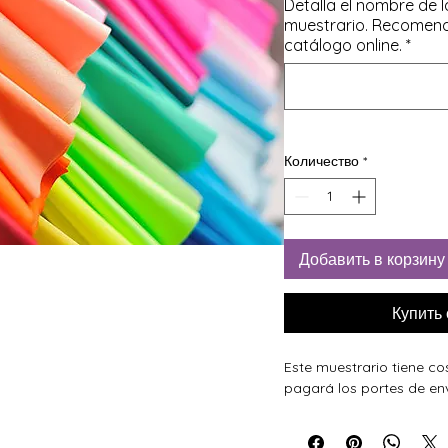
Detalla el nombre de l
muestrario. Recomend
catálogo online.
*
Количество
*
Добавить в корзину
Купить
Este muestrario tiene cos
pagará los portes de env