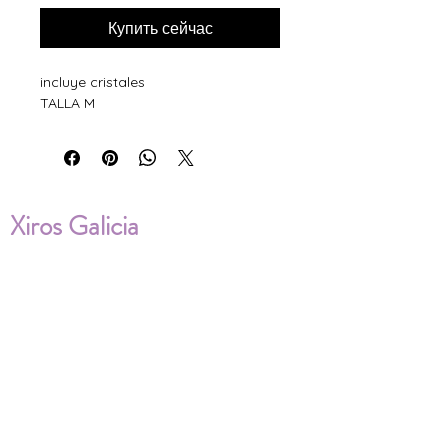
Купить сейчас
incluye cristales
TALLA M
Xiros Galicia
Sobre nosotros
Envíos
Condiciones de Venta
Política de privacidad
Cookies
ENVÍOS NACIONALES E
INTERNACIONALES