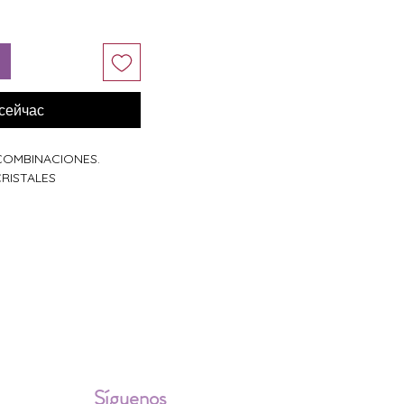
 сейчас
 COMBINACIONES.
RISTALES
ALES
Síguenos