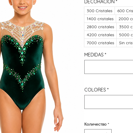
DECORACIÓN
*
300 Cristales
600 Cris
1400 cristales
2000 cr
2800 cristales
3500 cr
4200 cristales
5000 cr
7000 cristales
Sin cri
MEDIDAS
*
COLORES
*
Количество
*