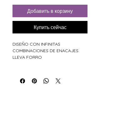
Добавить в корзину
Купить сейчас
DISEÑO CON INFINITAS
COMBINACIONES DE ENACAJES.
LLEVA FORRO
Xiros Galicia
Sobre nosotros
Envíos
Condiciones de Venta
Política de privacidad