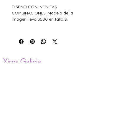
DISEÑO CON INFINITAS
COMBINACIONES. Modelo de la
imagen lleva 3500 en talla S.
Xiros Galicia
Sobre nosotros
Envíos
Condiciones de Venta
Política de privacidad
Cookies
ENVÍOS NACIONALES E
INTERNACIONALES