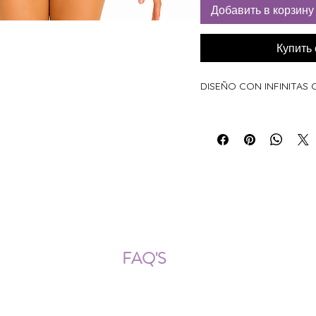
Добавить в корзину
Купить
DISEÑO CON INFINITAS
ÍOS NACIONALES E INTERNACION
FAQ'S
Descarga documentos
¿Puedo cambiar la talla?
¿Cómo se lava?