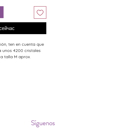
 сейчас
ción, ten en cuenta que
a unos 4200 cristales
a talla M aprox.
ALES
Síguenos