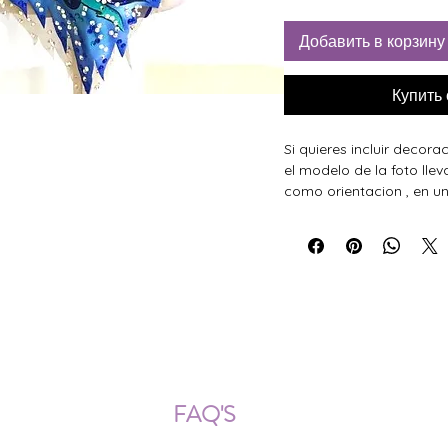
Добавить в корзину
Купить
Si quieres incluir decora
el modelo de la foto llev
como orientacion , en un
ÍOS NACIONALES E INTERNACION
FAQ'S
Descarga documentos